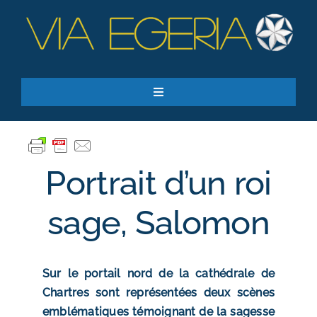
Passer
au
contenu
Toggle
Navigation
Accueil
Ressources
Portrait d’un roi
Qui sommes-nous ?
Je donne
sage, Salomon
RECHERCHER:
Sur le portail nord de la cathédrale de
S’inscrire à la newsletter
Chartres sont représentées deux scènes
emblématiques témoignant de la sagesse