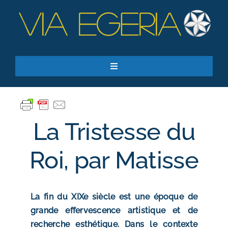
Passer
au
contenu
Toggle
Navigation
Accueil
Ressources
La Tristesse du
Qui sommes-nous ?
Je donne
Roi, par Matisse
RECHERCHER:
La fin du XIXe siècle est une époque de
S’inscrire à la newsletter
grande effervescence artistique et de
recherche esthétique. Dans le contexte