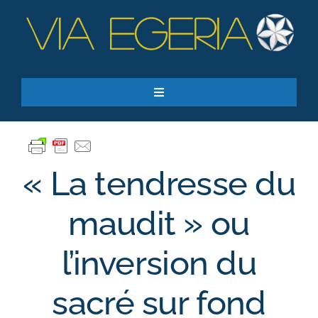
Passer
au
contenu
Toggle
Navigation
Accueil
Ressources
« La tendresse du
Qui sommes-nous ?
Je donne
maudit » ou
RECHERCHER:
l’inversion du
S’inscrire à la newsletter
sacré sur fond