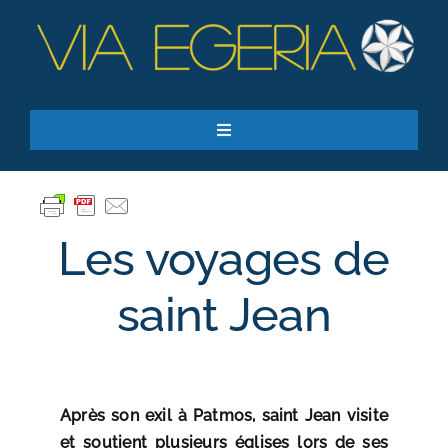
Passer
au
contenu
Toggle
Navigation
Accueil
Ressources
Les voyages de
Qui sommes-nous ?
Je donne
saint Jean
RECHERCHER:
S’inscrire à la newsletter
Après son exil à Patmos, saint Jean visite
et soutient plusieurs églises lors de ses