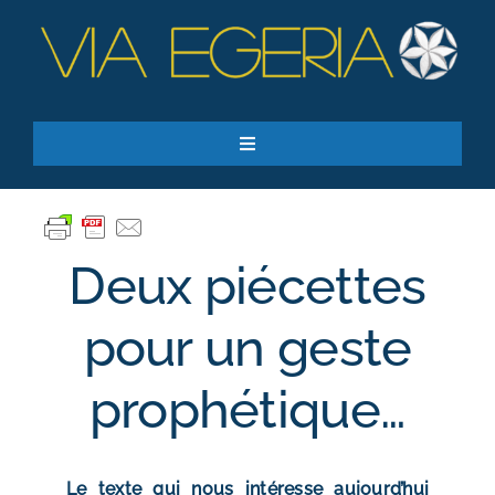
Passer
au
contenu
Toggle
Navigation
Accueil
Ressources
Deux piécettes
Qui sommes-nous ?
Je donne
pour un geste
RECHERCHER:
prophétique…
S’inscrire à la newsletter
Le texte qui nous intéresse aujourd’hui