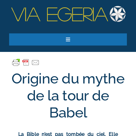
Passer
au
contenu
Toggle
Navigation
Accueil
Ressources
Origine du mythe
Qui sommes-nous ?
Je donne
de la tour de
RECHERCHER:
Babel
S’inscrire à la newsletter
La Bible n’est pas tombée du ciel. Elle