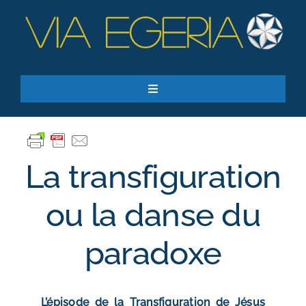
Passer
au
contenu
Toggle
Navigation
Accueil
Ressources
La transfiguration
Qui sommes-nous ?
Je donne
ou la danse du
RECHERCHER:
paradoxe
S’inscrire à la newsletter
L’épisode de la Transfiguration de Jésus