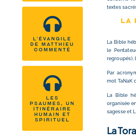
textes sacrés
L’évangile de
La 
Matthieu commenté
L'évangile
La Bible hé
Tous les podcasts
de Matthieu
commenté
le Pentateu
regroupés), 
Par acronym
Les psaumes, un
mot
TaNaK
itinéraire humain et
La Bible hé
spirituel
Les
organisée en
psaumes, un
itinéraire
Tous les podcasts
sagesse et L
humain et
spirituel
La Tor