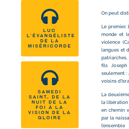
On peut dis
Luc l’évangéliste de
la miséricorde
Le premier, 
Luc
monde et le
l’évangéliste
Tous les podcasts
de la
violence (C
miséricorde
langues et d
patriarches,
fils Joseph
seulement : 
Samedi saint, de la
voisins d’Isra
nuit de la foi à la
Samedi
vision de la gloire
La deuxième 
saint, de la
la libératio
nuit de la
Tous les podcasts
foi à la
en chemin v
vision de la
par la naiss
gloire
l’ensemble