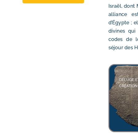
Israël, dont
alliance e
d’Égypte ; e
divines qui
codes de lo
séjour des H
DÉLUGE E
CRÉATION