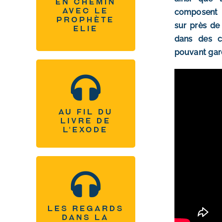
En chemin
avec le
composent l
Tous les podcasts
prophète
sur près de 
Elie
dans des co
pouvant gard
Au fil du livre de
l’Exode
Au fil du
Tous les podcasts
livre de
l'Exode
Les regards dans la
bible
Les regards
Tous les podcasts
dans la