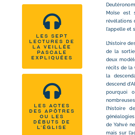
Deutéronome.
Moïse est s
Les sept lectures de
révélations 
la veillée pascale
l’appelle et 
expliquées
Les sept
lectures de
L’histoire d
la veillée
Tous les podcasts
de la sorti
pascale
expliquées
deux modèles
récits de la 
la descend
descend d’Ab
Les Actes des
pourquoi o
apôtres ou les
nombreuses
débuts de l’Église
Les Actes
l’histoire
des apôtres
généalogies 
ou les
Tous les podcasts
débuts de
de Yahvé ne
l'Église
mais sur l’a