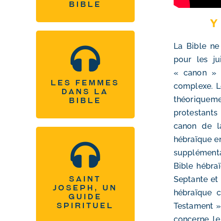
bible
Y
La Bible n
Les femmes dans la
pour les ju
bible
« canon » (
Les femmes
complexe. L
Tous les podcasts
dans la
théoriquem
bible
protestants
canon de la
hébraïque en 
Saint Joseph, un
supplémentai
guide spirituel
Bible hébraï
Septante et 
Saint
Joseph, un
Tous les podcasts
hébraïque c
guide
Testament »
spirituel
concerne l