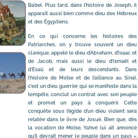
Babel
. Plus tard, dans l’histoire de Joseph, il
apparaît aussi bien comme dieu des Hébreux
DE
et des Égyptiens.
En ce qui concerne les histoires des
Patriarches, on y trouve souvent un dieu
clanique, appelé le dieu d’Abraham, d’Isaac et
de Jacob, mais aussi le dieu d’Ismaël et
,
d’Ésaü et de leurs descendants. Dans
HE
l’histoire de Moïse et de l’alliance au Sinaï,
c’est un dieu guerrier qui se manifeste dans la
tempête, conclut un contrat avec son peuple
et promet un pays à conquérir. Cette
conquête sous l’égide d’un dieu violent sera
relatée dans le livre de Josué. Bien que, dès
la vocation de Moïse, Yahvé lui ait annoncé
qu’il devrait mener le peuple dans un pays «