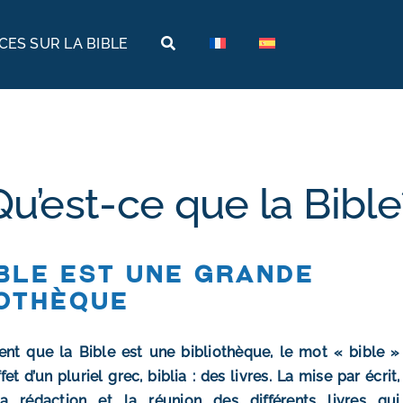
ES SUR LA BIBLE
Terres bibliques
Voyages bibliques
Histoire
Arabie
Archéologie
Arménie
Qu’est-ce que la Bible
Géographie
Égypte
Musées de la Bible
Éthiopie
ible est une grande
Israël
iothèque
Jordanie
ent que la Bible est une bibliothèque, le mot « bible »
Turquie
et d’un pluriel grec, biblia : des livres. La mise par écrit,
a rédaction et la réunion des différents livres qui