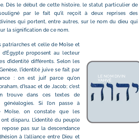
 Dès le début de cette histoire, le statut particulier de
ouligné par le fait qu’il reçoit à deux reprises des
divines qui portent, entre autres, sur
le nom du dieu
qui
sur la signification de ce nom.
es patriarches et celle de Moïse et
e d’Égypte proposent au lecteur
 d’identité différents. Selon les
Genèse, l’identité juive se fait par
LE NOM DIVIN
ance : on est juif parce qu’on
YAHVÉ
raham, d’Isaac et de Jacob; c’est
n trouve dans ces textes de
 généalogies. Si l’on passe à
 de Moïse, on constate que les
ont disparu. L’identité du peuple
 repose pas sur la descendance
dhésion à l’alliance entre Dieu et