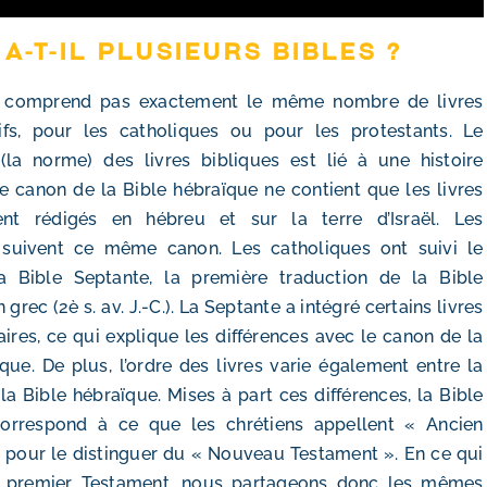
 a-t-il plusieurs Bibles ?
e comprend pas exactement le même nombre de livres
ifs, pour les catholiques ou pour les protestants. Le
la norme) des livres bibliques est lié à une histoire
e canon de la Bible hébraïque ne contient que les livres
ent rédigés en hébreu et sur la terre d’Israël. Les
 suivent ce même canon. Les catholiques ont suivi le
 Bible Septante, la première traduction de la Bible
grec (2è s. av. J.-C.). La Septante a intégré certains livres
res, ce qui explique les différences avec le canon de la
que. De plus, l’ordre des livres varie également entre la
la Bible hébraïque. Mises à part ces différences, la Bible
orrespond à ce que les chrétiens appellent « Ancien
 pour le distinguer du « Nouveau Testament ». En ce qui
e premier Testament, nous partageons donc les mêmes