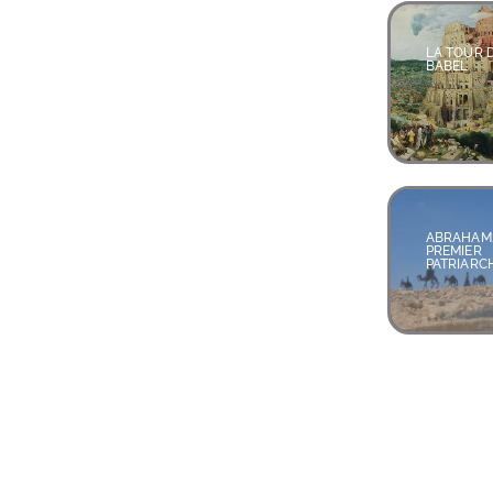
LA TOUR 
BABEL
ABRAHAM
PREMIER
PATRIARC