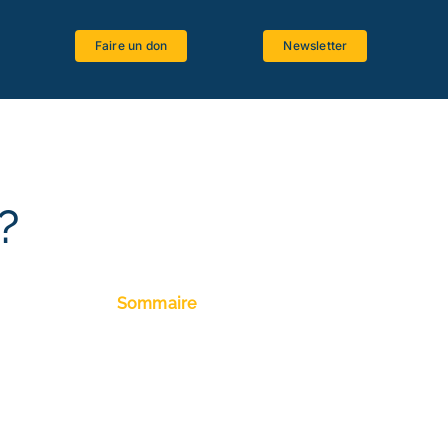
Faire un don
Newsletter
Espace étudiants
Logiciels bibliques
Ressources bibliographiques
?
Langues anciennes
Critique textuelle
Sommaire
La Bible et le Magistère